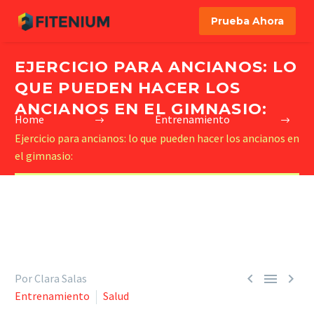
Prueba Ahora
EJERCICIO PARA ANCIANOS: LO
QUE PUEDEN HACER LOS
ANCIANOS EN EL GIMNASIO:
Home
Entrenamiento
Ejercicio para ancianos: lo que pueden hacer los ancianos en
el gimnasio:



Por Clara Salas
Entrenamiento
Salud