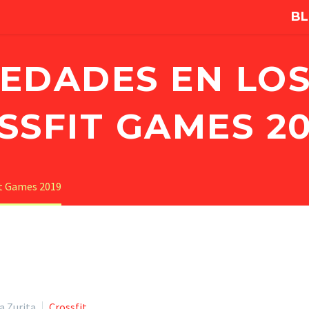
B
EDADES EN LO
SSFIT GAMES 20
it Games 2019
a Zurita
Crossfit