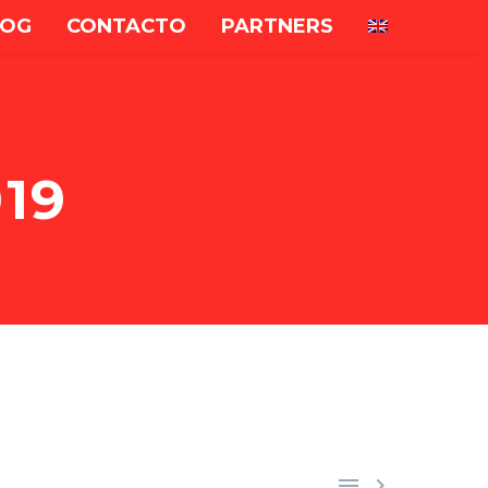
LOG
CONTACTO
PARTNERS
S
19

