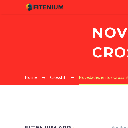
NOV
CRO
Home
Crossfit
Novedades en los Crossf
Por Borj
FITENIUM APP