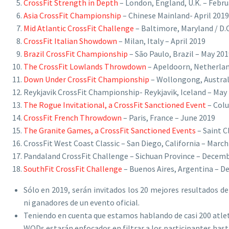
CrossFit Strength in Depth
– London, England, U.K. – Febru
Asia CrossFit Championship
– Chinese Mainland- April 2019
Mid Atlantic CrossFit Challenge
– Baltimore, Maryland / D.C.
CrossFit Italian Showdown
– Milan, Italy – April 2019
Brazil CrossFit Championship
– São Paulo, Brazil – May 201
The CrossFit Lowlands Throwdown
– Apeldoorn, Netherlan
Down Under CrossFit Championship
– Wollongong, Austral
Reykjavik CrossFit Championship- Reykjavik, Iceland – May
The Rogue Invitational, a CrossFit Sanctioned Event
– Colu
CrossFit French Throwdown
– Paris, France – June 2019
The Granite Games, a CrossFit Sanctioned Events
– Saint C
CrossFit West Coast Classic – San Diego, California – March
Pandaland CrossFit Challenge – Sichuan Province – Decem
SouthFit CrossFit Challenge
– Buenos Aires, Argentina – 
Sólo en 2019, serán invitados los 20 mejores resultados 
ni ganadores de un evento oficial.
Teniendo en cuenta que estamos hablando de casi 200 atle
WODs estarán enfocados en filtrar a los participantes ha