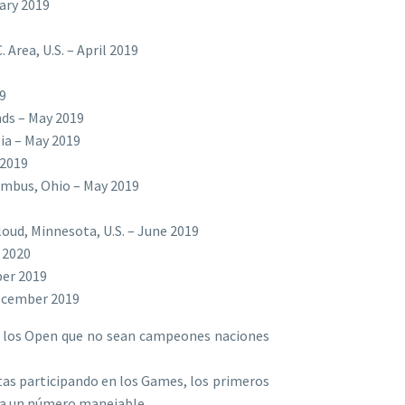
ary 2019
 Area, U.S. – April 2019
9
ds – May 2019
ia – May 2019
 2019
mbus, Ohio – May 2019
loud, Minnesota, U.S. – June 2019
 2020
ber 2019
December 2019
de los Open que no sean campeones naciones
tas participando en los Games, los primeros
sta un número manejable.