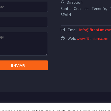
Dirección
Santa Cruz de Tenerife, T
SPAIN
Email:
info@fitenium.co
Web:
www.fitenium.com
ica de Privacidad
Términos y Condiciones
Pautas de la comu