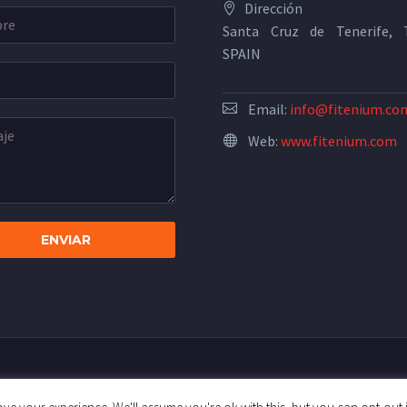
Dirección
Santa Cruz de Tenerife, T
SPAIN
Email:
info@fitenium.co
Web:
www.fitenium.com
ica de Privacidad
Términos y Condiciones
Pautas de la comu