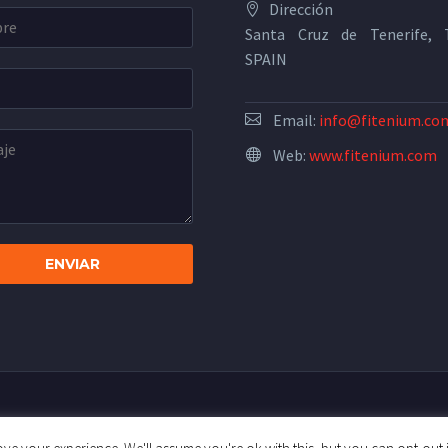
Dirección
Santa Cruz de Tenerife, T
SPAIN
Email:
info@fitenium.co
Web:
www.fitenium.com
ica de Privacidad
Términos y Condiciones
Pautas de la comu